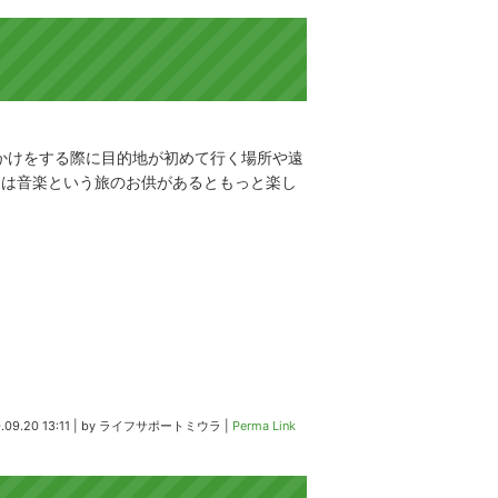
お出かけをする際に目的地が初めて行く場所や遠
間は音楽という旅のお供があるともっと楽し
.09.20 13:11
|
by
ライフサポートミウラ
|
Perma Link