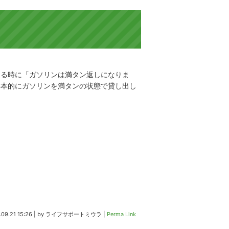
りる時に「ガソリンは満タン返しになりま
基本的にガソリンを満タンの状態で貸し出し
09.21 15:26
|
by
ライフサポートミウラ
|
Perma Link